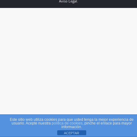
Aviso Legal
.
Este sitio web utiliza cookies para que usted tenga la mejor experiencia de
usuario. Acepte nuestra
política de cookies
, pinche el enlace para mayor
información.
ACEPTAR