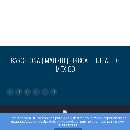
BARCELONA | MADRID | LISBOA | CIUDAD DE
MÉXICO
Encuéntranos en:
Facebook
X
YouTube
Linkedin
Mail
Sitio
page
page
page
page
page
web
opens
opens
opens
opens
opens
page
in
in
in
in
in
opens
Este sitio web utiliza cookies para que usted tenga la mejor experiencia de
©2020 – Fides Consulting Institute S.L
usuario. Acepte nuestra
política de cookies
, pinche el enlace para mayor
new
new
new
new
new
in
información.
Aviso Legal
.