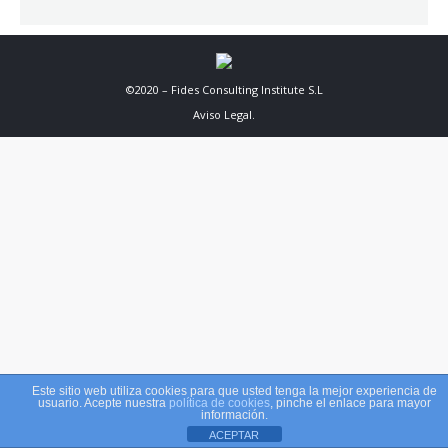
©2020 – Fides Consulting Institute S.L
Aviso Legal
.
Este sitio web utiliza cookies para que usted tenga la mejor experiencia de
usuario. Acepte nuestra
política de cookies
, pinche el enlace para mayor
información.
ACEPTAR