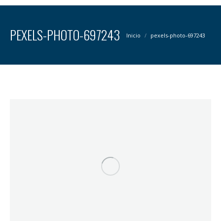
PEXELS-PHOTO-697243
Estás aquí:
Inicio
pexels-photo-697243