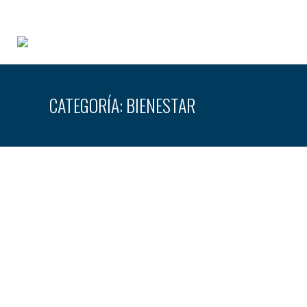
CATEGORÍA:
BIENESTAR
LOS RIESGOS PSICOSOCIALES EN EL TRABAJO Y CÓMO PREVEN
Bienestar
,
Personas
,
Sin categorizar
Por
Javier Fides
29 julio,
Los cambios que han ocurrido en las últimas décadas en c
la calidad de vida de los trabajadores. Por tanto, en cual