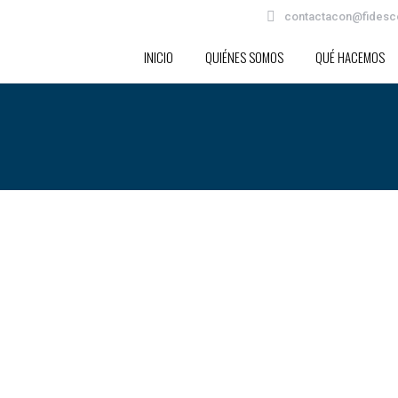
contactacon@fidesc
INICIO
QUIÉNES SOMOS
QUÉ HACEMOS
IRLOS
 2020
uanto a los procesos laborales y la organización del trabajo han originad
quier organización es de vital importancia conocer cuáles son los factores