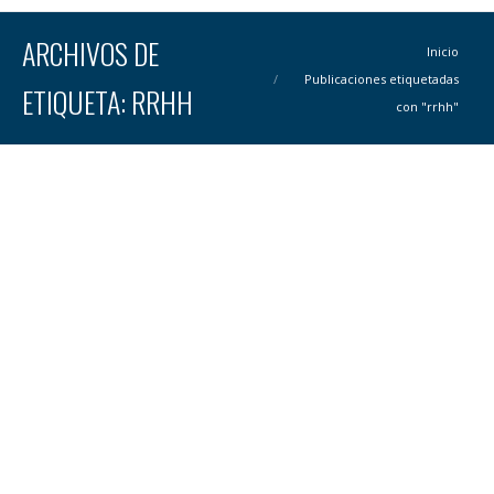
ARCHIVOS DE
Estás aquí:
Inicio
Publicaciones etiquetadas
ETIQUETA:
RRHH
con "rrhh"
EL COACHING EJECUTIVO : LA SEMILLA DEL CAMBIO
Experiencia cliente
,
Gestión remota de clientes
,
Personas
Por
Javier Fides
26 abril, 2021
Hoy en día confiar en las personas , acompañarlas en
cómo adaptarse al cambio es clave en las organizaciones.
Haz cosas diferentes para obtener resultados diferentes”.
Pero la pregunta es ¿cómo?