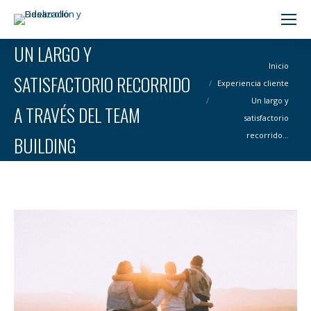
Buscar:
UN LARGO Y
Estás aquí:
Inicio
SATISFACTORIO RECORRIDO
Experiencia cliente
Un largo y
A TRAVÉS DEL TEAM
satisfactorio
recorrido…
BUILDING